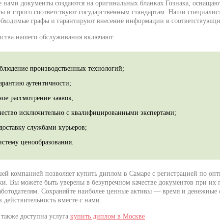
 нами документы создаются на оригинальных бланках Гознака, оснаща
ы и строго соответствуют государственным стандартам. Наши специалис
обходимые графы и гарантируют внесение информации в соответствующи
ства нашего обслуживания включают:
облюдение производственных технологий;
арантию аутентичности;
ое рассмотрение заявок;
чество исключительно с квалифицированными экспертами;
доставку службами курьеров;
истему ценообразования.
шей компанией позволяет купить диплом в Самаре с регистрацией по оп
и. Вы можете быть уверены в безупречном качестве документов при их 
ботодателям. Сохраняйте наиболее ценные активы — время и денежные с
 действительность вместе с нами.
 также доступна услуга
купить диплом в Москве