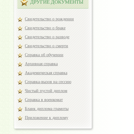
ДРУГИЕ ДОКУМЕНТЫ
Свидетельство о рождении
Свидетельство о браке
Свидетельство о разводе
Свидетельство о смерти
Справка об обучении
Архивная справка
Академическая справка
Справка-вызов на сессию
Чистый пустой диплом
Справка в военкомат
Бланк диплома грамоты
Приложение к диплому