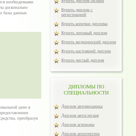
Купить диплом онлайн
ются необходимыми
ты досконально
Купить диплом с
е базы данных.
регистрацией
Купить корочки диплома
Купить липовый диплом
Купить медицинский диплом
Купить настоящий диплом
Купить чистый диплом
ДИПЛОМЫ ПО
СПЕЦИАЛЬНОСТИ
Диплом автомеханика
тимальной цене в
предоставлении
Диплом автослесаря
редства, преобразуя
Диплом агронома
Диплом архитектора