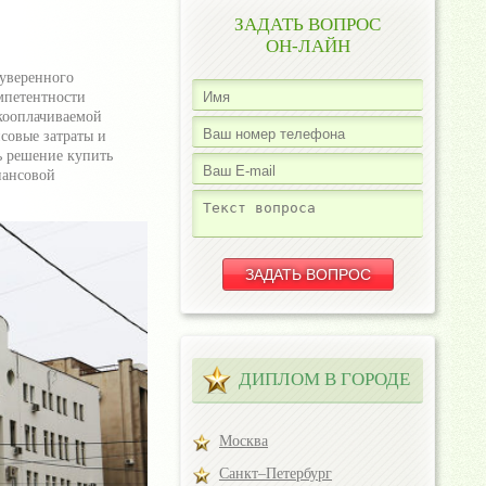
ЗАДАТЬ ВОПРОС
ОН-ЛАЙН
 уверенного
мпетентности
окооплачиваемой
совые затраты и
ь решение купить
нансовой
ДИПЛОМ В ГОРОДЕ
Москва
Санкт–Петербург