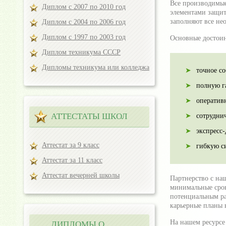
Все производимые
Диплом с 2007 по 2010 год
элементами защит
заполняют все не
Диплом с 2004 по 2006 год
Диплом с 1997 по 2003 год
Основные достоин
Диплом техникума СССР
Дипломы техникума или колледжа
точное с
полную г
оперативн
АТТЕСТАТЫ ШКОЛ
сотрудни
экспресс-
Аттестат за 9 класс
гибкую с
Аттестат за 11 класс
Аттестат вечерней школы
Партнерство с на
минимальные срок
потенциальным ра
карьерные планы в
На нашем ресурсе
ДИПЛОМЫ О