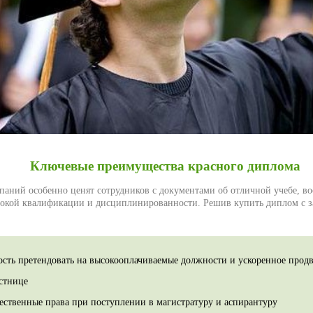
Ключевые преимущества красного диплома
паний особенно ценят сотрудников с документами об отличной учебе, во
сокой квалификации и дисциплинированности. Решив купить диплом с за
сть претендовать на высокооплачиваемые должности и ускоренное прод
стнице
ственные права при поступлении в магистратуру и аспирантуру