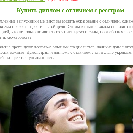
Купить диплом с отличием с реестром
мленные выпускники мечтают завершить образование с отличием, одна
е всегда позволяют достичь этой цели. Оптимальным выходом становится
цией, что не только помогает сохранить время и силы, но и обеспечивает
 трудоустройстве.
кансию претендуют несколько опытных специалистов, наличие дополните
чески важным. Демонстрация диплома с отличием значительно укрепляе
ьбе за престижную должность.