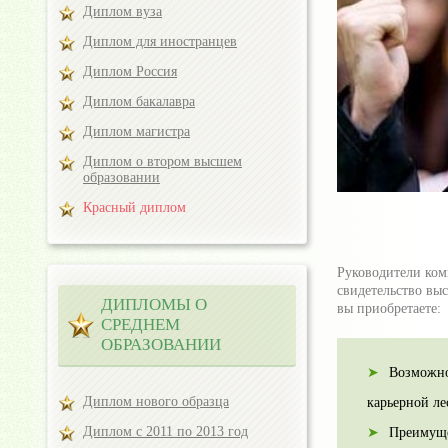
Диплом вуза
Диплом для иностранцев
Диплом Россия
Диплом бакалавра
Диплом магистра
Диплом о втором высшем
образовании
Красный диплом
Руководители ком
свидетельство вы
ДИПЛОМЫ О
вы приобретаете:
СРЕДНЕМ
ОБРАЗОВАНИИ
Возможно
Диплом нового образца
карьерной ле
Диплом с 2011 по 2013 год
Преимуще