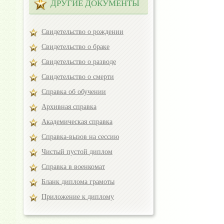
ДРУГИЕ ДОКУМЕНТЫ
Свидетельство о рождении
Свидетельство о браке
Свидетельство о разводе
Свидетельство о смерти
Справка об обучении
Архивная справка
Академическая справка
Справка-вызов на сессию
Чистый пустой диплом
Справка в военкомат
Бланк диплома грамоты
Приложение к диплому