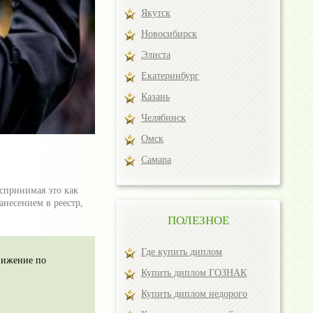
Якутск
Новосибирск
Элиста
Екатеринбург
Казань
Челябинск
Омск
Самара
спринимая это как
несением в реестр,
ПОЛЕЗНОЕ
Где купить диплом
вижение по
Купить диплом ГОЗНАК
Купить диплом недорого