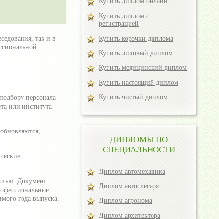
Купить диплом онлайн
Купить диплом с
регистрацией
седования, так и в
Купить корочки диплома
ессиональной
Купить липовый диплом
Купить медицинский диплом
Купить настоящий диплом
Купить чистый диплом
подбору персонала
ета или института
 обновляются,
ДИПЛОМЫ ПО
СПЕЦИАЛЬНОСТИ
ческие
Диплом автомеханика
остью. Документ
Диплом автослесаря
рофессиональные
мого года выпуска.
Диплом агронома
Диплом архитектора