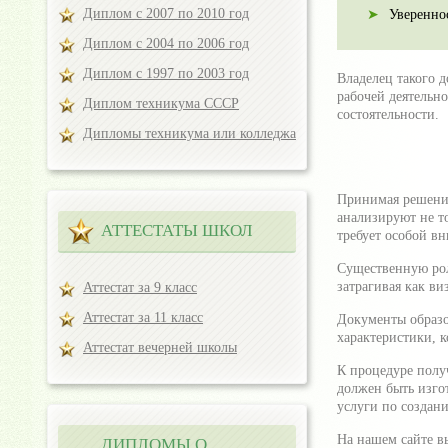
Диплом с 2007 по 2010 год
Уверенно
Диплом с 2004 по 2006 год
Диплом с 1997 по 2003 год
Владелец такого 
рабочей деятельн
Диплом техникума СССР
состоятельности.
Дипломы техникума или колледжа
Принимая решение
анализируют не то
АТТЕСТАТЫ ШКОЛ
требует особой в
Существенную рол
затрагивая как ви
Аттестат за 9 класс
Аттестат за 11 класс
Документы образо
характеристики, 
Аттестат вечерней школы
К процедуре полу
должен быть изго
услуги по создан
На нашем сайте в
ДИПЛОМЫ О