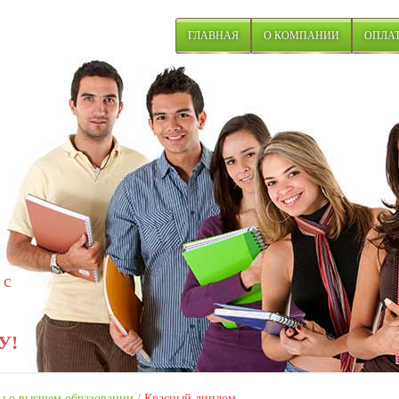
ГЛАВНАЯ
О КОМПАНИИ
ОПЛАТ
 с
У!
 о высшем образовании
/
Красный диплом