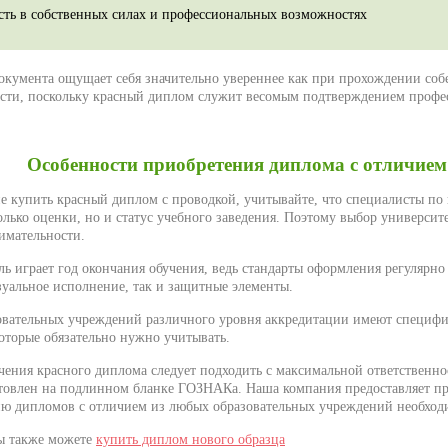
сть в собственных силах и профессиональных возможностях
документа ощущает себя значительно увереннее как при прохождении собе
ости, поскольку красный диплом служит весомым подтверждением проф
Особенности приобретения диплома с отличием
 купить красный диплом с проводкой, учитывайте, что специалисты по 
лько оценки, но и статус учебного заведения. Поэтому выбор университ
нимательности.
ь играет год окончания обучения, ведь стандарты оформления регулярно
зуальное исполнение, так и защитные элементы.
вательных учреждений различного уровня аккредитации имеют специфи
которые обязательно нужно учитывать.
чения красного диплома следует подходить с максимальной ответственн
товлен на подлинном бланке ГОЗНАКа. Наша компания предоставляет п
ию дипломов с отличием из любых образовательных учреждений необходи
ы также можете
купить диплом нового образца